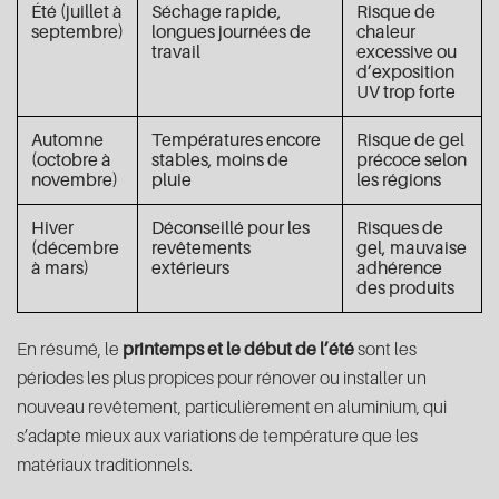
Été (juillet à
Séchage rapide,
Risque de
septembre)
longues journées de
chaleur
travail
excessive ou
d’exposition
UV trop forte
Automne
Températures encore
Risque de gel
(octobre à
stables, moins de
précoce selon
novembre)
pluie
les régions
Hiver
Déconseillé pour les
Risques de
(décembre
revêtements
gel, mauvaise
à mars)
extérieurs
adhérence
des produits
En résumé, le
printemps et le début de l’été
sont les
périodes les plus propices pour rénover ou installer un
nouveau revêtement, particulièrement en aluminium, qui
s’adapte mieux aux variations de température que les
matériaux traditionnels.